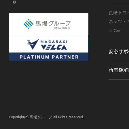
instagram
長崎トヨ
ネッツト
U-Car
安心サポ
所有権解
copyright(c) 馬場グループ all rights reserved.