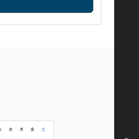
火
水
木
金
土
1