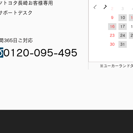
ツトヨタ長崎お客様専用
<前の月
次の月>
2
3
サポートデスク
9
10
16
17
23
24
時間365日ご対応
30
31
0120-095-495
※ユーカーランド