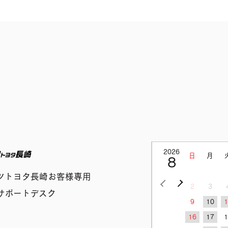
2026
ネッツトヨタ長崎
日
月
8
ツトヨタ長崎お客様専用
<前の月
次の月>
2
3
サポートデスク
9
10
16
17