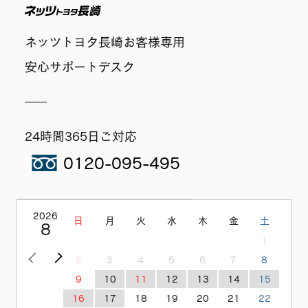
ネッツトヨタ長崎
ネッツトヨタ長崎お客様専用
安心サポートデスク
24時間365日ご対応
0120-095-495
2026
日
月
火
水
木
金
土
8
1
<前の月
次の月>
2
3
4
5
6
7
8
9
10
11
12
13
14
15
16
17
18
19
20
21
22